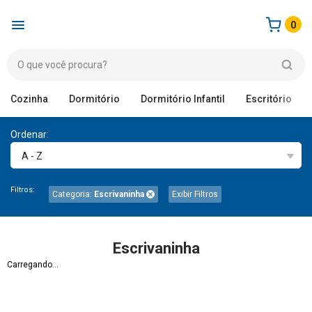
0
Cozinha
Dormitório
Dormitório Infantil
Escritório
Ordenar:
A - Z
Filtros:
Categoria:
Escrivaninha
Exibir Filtros
Escrivaninha
Carregando...