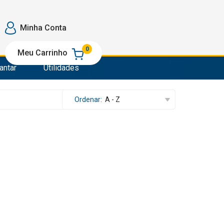
o
Minha Conta
e Passar
0
Meu Carrinho
antar
Utilidades
o
om
Ordenar:
A - Z
e Passar