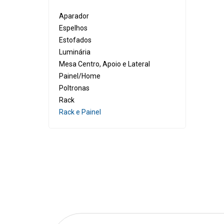
C
Sa
Aparador
Espelhos
Me
Be
Estofados
Ni
Ca
Luminária
Mesa Centro, Apoio e Lateral
Pe
Ca
Painel/Home
Poltronas
Sa
Ar
Rack
Be
Rack e Painel
Ca
Ca
Ar