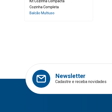
Kit Cozinha Compacta
C
Sa
Cozinha Completa
Balcão Multiuso
Me
Be
Ni
Ca
Pe
Ca
Sa
Ar
Be
Ca
Newsletter
Ca
Cadastre e receba novidades
Ar