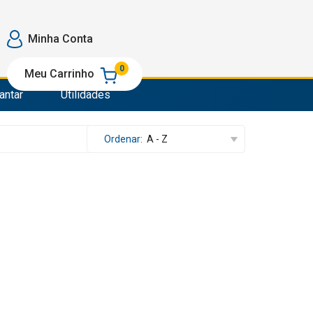
o
Minha Conta
e Passar
0
Meu Carrinho
antar
Utilidades
o
om
Ordenar:
A - Z
e Passar